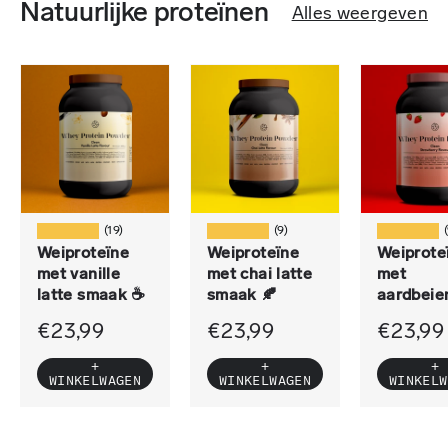
Natuurlijke proteïnen
Alles weergeven
★★★★★
★★★★★
★★★★★
(19)
(9)
Weiproteïne
Weiproteïne
Weiprote
met vanille
met chai latte
met
latte smaak ☕
smaak 🍂
aardbei
ak 🍓
€23,99
€23,99
€23,99
+
+
+
WINKELWAGEN
WINKELWAGEN
WINKELW