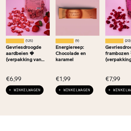
★★★★★
★★★★★
★★★★★
(125)
(9)
(20)
Gevriesdroogde
Energiereep:
Gevriesdro
aardbeien 🍓
Chocolade en
frambozen 
(verpakking van
karamel
(verpakkin
100 g)
100 g)
€6,99
€1,99
€7,99
+ WINKELWAGEN
+ WINKELWAGEN
+ WINKELW