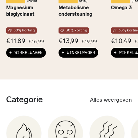
★★★★★
★★★★★
★★★★★
(9348)
(846)
(488
Magnesium
Metabolisme
Omega 3
bisglycinaat
ondersteuning
30% korting
30% korting
30% kortin
€11,89
€13,99
€10,49
€16,99
€19,99
€
+ WINKELWAGEN
+ WINKELWAGEN
+ WINKELW
Categorie
Alles weergeven