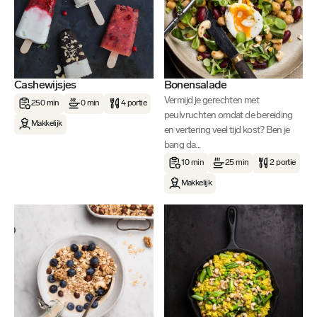
Cashewijsjes
Bonensalade
Vermijd je gerechten met
250 min
0 min
4 portie
peulvruchten omdat de bereiding
Makkelijk
en vertering veel tijd kost? Ben je
bang da...
10 min
25 min
2 portie
Makkelijk