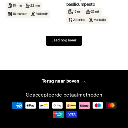
basilicumpesto
10 min
22 min
15 min
25 min
10 stukken
Makkelijk
2 porties
Makkelijk
Laad nog meer
Terug naar boven
Geaccepteerde betaalmethoden