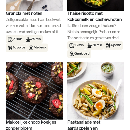
Granola met noten
Thaise risotto met
kokosmelk en cashewnoten
Zelfgemaakte muesli van boekweit
vlokken vol met krokante noten zal
Italië met een vleugje Thailand?
uw ochtend prettiger maken of ti...
Niets is onmogelijk. Probeer onze
Thaise risotto en geniet van de d...
20 min
25 min
15 min
30 min
4 portie
16 portie
Makkelijk
Gemiddeld
Makkelijke choco koekjes
Pastasalade met
zonder bloem
aardappelen en