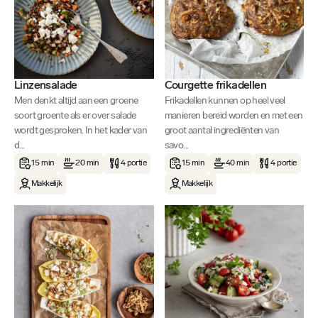
Linzensalade
Courgette frikadellen
Men denkt altijd aan een groene
Frikadellen kunnen op heel veel
soort groente als er over salade
manieren bereid worden en met een
wordt gesproken. In het kader van
groot aantal ingrediënten van
d...
savo...
15 min
20 min
4 portie
15 min
40 min
4 portie
Makkelijk
Makkelijk