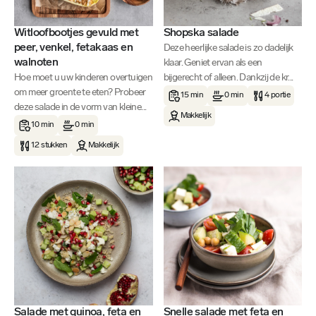
Witloofbootjes gevuld met
Shopska salade
peer, venkel, fetakaas en
Deze heerlijke salade is zo dadelijk
walnoten
klaar. Geniet ervan als een
Hoe moet u uw kinderen overtuigen
bijgerecht of alleen. Dankzij de kr...
om meer groente te eten? Probeer
15 min
0 min
4 portie
deze salade in de vorm van kleine...
Makkelijk
10 min
0 min
12 stukken
Makkelijk
Salade met quinoa, feta en
Snelle salade met feta en