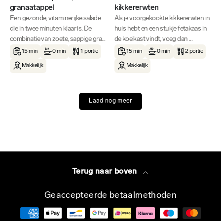
granaatappel
kikkererwten
Een gezonde, vitaminerijke salade
Als je voorgekookte kikkererwten in
die in twee minuten klaar is. De
huis hebt en een stukje fetakaas in
combinatie van zoete, sappige gra...
de koelkast vindt, voeg dan ...
15 min
0 min
1 portie
15 min
0 min
2 portie
Makkelijk
Makkelijk
Laad nog meer
Terug naar boven
Geaccepteerde betaalmethoden