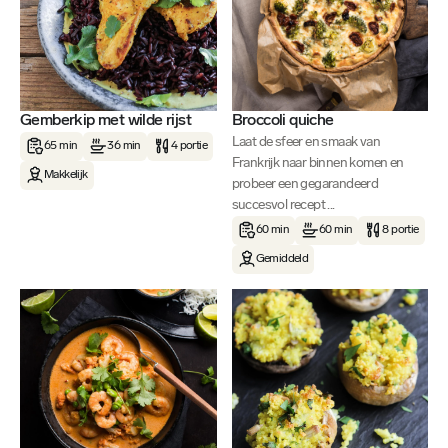
Gemberkip met wilde rijst
Broccoli quiche
Laat de sfeer en smaak van
65 min
36 min
4 portie
Frankrijk naar binnen komen en
Makkelijk
probeer een gegarandeerd
succesvol recept ...
60 min
60 min
8 portie
Gemiddeld