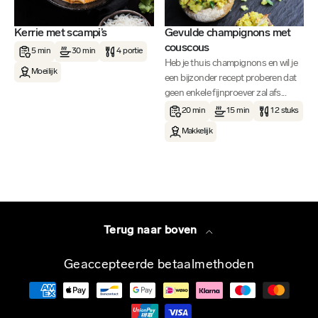
Kerrie met scampi’s
Gevulde champignons met
couscous
5 min
30 min
4 portie
Heb je thuis champignons en wil je
Moeilijk
een bijzonder recept proberen dat
geen enkele fijnproever zal afs...
20 min
15 min
12 stuks
Makkelijk
Terug naar boven
Geaccepteerde betaalmethoden