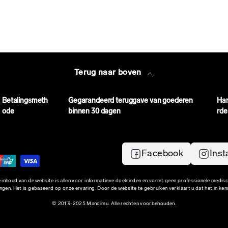
Terug naar boven
Betalingsmeth
Gegarandeerd teruggave van goederen
Ha
ode
binnen 30 dagen
rde
Facebook
Ins
 inhoud van de website is allen voor informatieve doeleinden en vormt geen professionele medis
ngen. Het is gebaseerd op onze ervaring. Door de website te gebruiken verklaart u dat het in ken
© 2013-2025 Mandimu. Alle rechten voorbehouden.