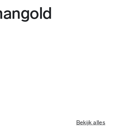
angold
Bekijk alles