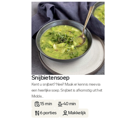
Snijbietensoep
Kent u snijbiet? Nee? Maak er kennis mee via
een heerlijke soep. Snijbiet is afkomstig uit het
Midde...
15 min
40 min
6 porties
Makkelijk