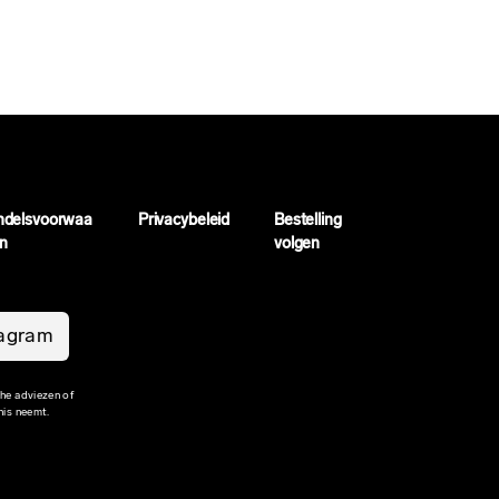
ndelsvoorwaa
Privacybeleid
Bestelling
n
volgen
tagram
che adviezen of
nis neemt.