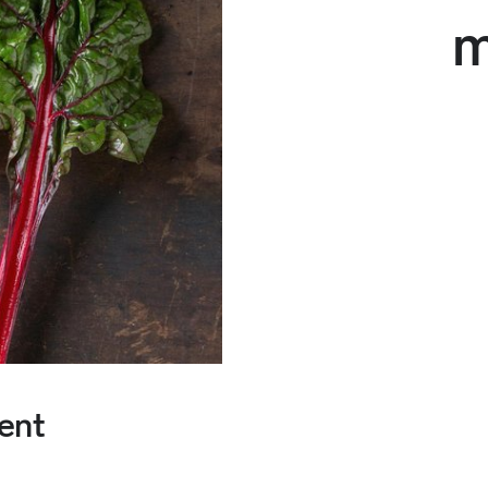
m
ent