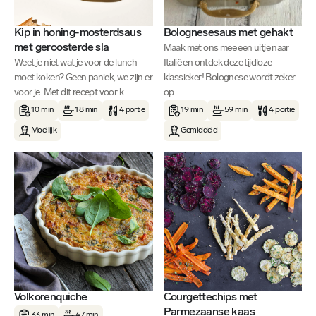
Kip in honing-mosterdsaus
Bolognesesaus met gehakt
met geroosterde sla
Maak met ons mee een uitje naar
Weet je niet wat je voor de lunch
Italië en ontdek deze tijdloze
moet koken? Geen paniek, we zijn er
klassieker! Bolognese wordt zeker
voor je. Met dit recept voor k...
op ...
10 min
18 min
4 portie
19 min
59 min
4 portie
Moeilijk
Gemiddeld
Volkorenquiche
Courgettechips met
Parmezaanse kaas
33 min
47 min