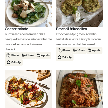
Ceasar salade
Broccoli frikadellen
Kunt u eens de naam van deze
Broccoli is altijd groen, zowel in
heerlijke beroemde salade raden die
herfst als in lente. Destijds moeten
naar de beroemde Italiaanse
we onze immuniteit het meest...
chefkok...
20 min
33 min
4 portie
20 min
21 min
4 portie
Makkelijk
Makkelijk