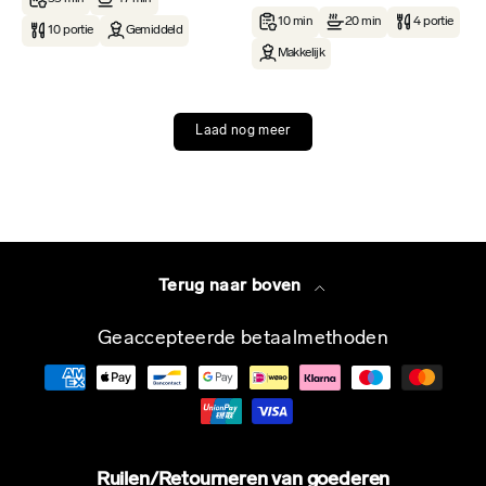
10 min
20 min
4 portie
10 portie
Gemiddeld
Makkelijk
Laad nog meer
Terug naar boven
Geaccepteerde betaalmethoden
Ruilen/Retourneren van goederen