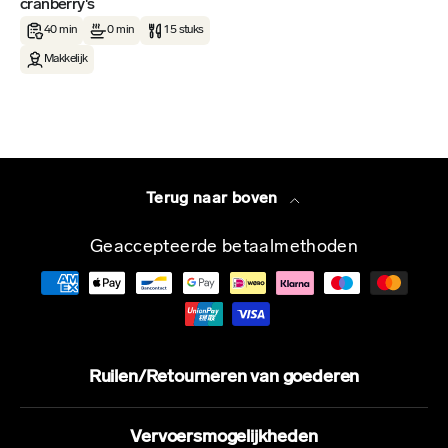
cranberry's
40 min
0 min
15 stuks
Makkelijk
Terug naar boven
Geaccepteerde betaalmethoden
Ruilen/Retourneren van goederen
Vervoersmogelijkheden