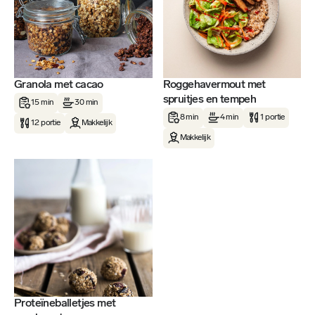
Granola met cacao
Roggehavermout met
spruitjes en tempeh
15 min
30 min
8 min
4 min
1 portie
12 portie
Makkelijk
Makkelijk
Proteïneballetjes met