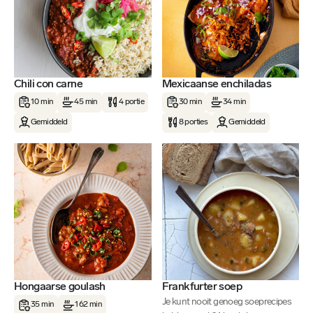
Chili con carne
Mexicaanse enchiladas
10 min
45 min
4 portie
30 min
34 min
Gemiddeld
8 porties
Gemiddeld
Hongaarse goulash
Frankfurter soep
Je kunt nooit genoeg soeprecipes
35 min
162 min