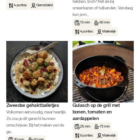
hebben, toch? Net als bij
4 porties
Gemiddeld
smeerkazen of tulbanden. Vandaag
kun je m...
15 min
60 min
4 porties
Makkelijk
Zweedse gehaktballetjes
Gulasch op de grill met
bonen, tomaten en
Volkomen eenvoudig, maar heerlijk.
aardappelen
Zo zou je dit gerecht kunnen
omschrijven. Bij het maken van de
25 min
73 min
ge...
6 porties
Makkelijk
30 min
50 min