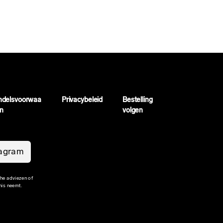
ndelsvoorwaa
Privacybeleid
Bestelling
n
volgen
tagram
che adviezen of
nis neemt.