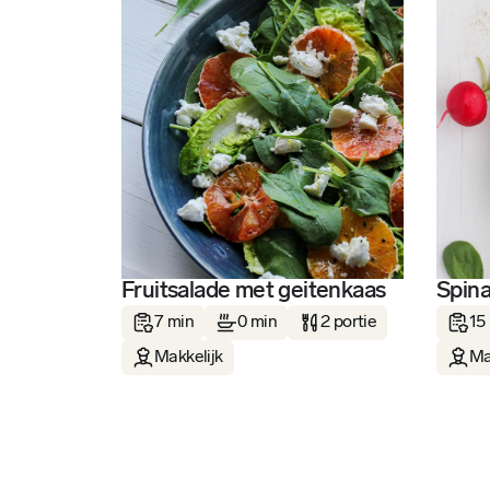
Fruitsalade met geitenkaas
Spina
7 min
0 min
2 portie
15
Makkelijk
Ma