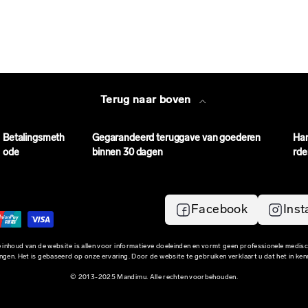
Terug naar boven
Betalingsmeth
Gegarandeerd teruggave van goederen
Ha
ode
binnen 30 dagen
rde
Facebook
Ins
 inhoud van de website is allen voor informatieve doeleinden en vormt geen professionele medis
ngen. Het is gebaseerd op onze ervaring. Door de website te gebruiken verklaart u dat het in ken
© 2013-2025 Mandimu. Alle rechten voorbehouden.