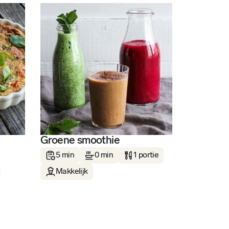
Groene smoothie
5 min
0 min
1 portie
Makkelijk