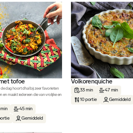
met tofoe
Volkorenquiche
de dag hoort dhal bij zeer favorieten
33 min
47 min
n en maakt iedereen die van vrolijke en
10 portie
Gemiddeld
 min
45 min
portie
Gemiddeld