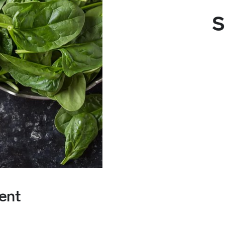
s
ent