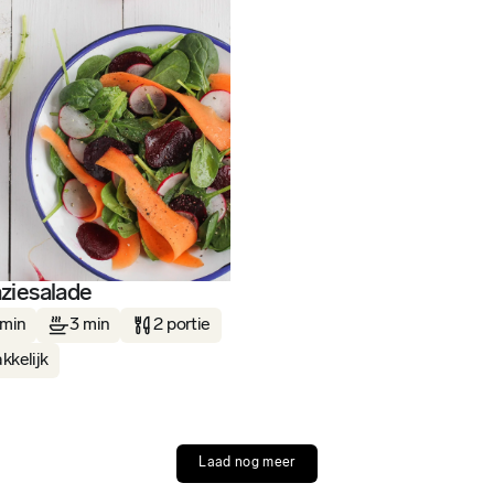
ziesalade
 min
3 min
2 portie
kkelijk
Laad nog meer