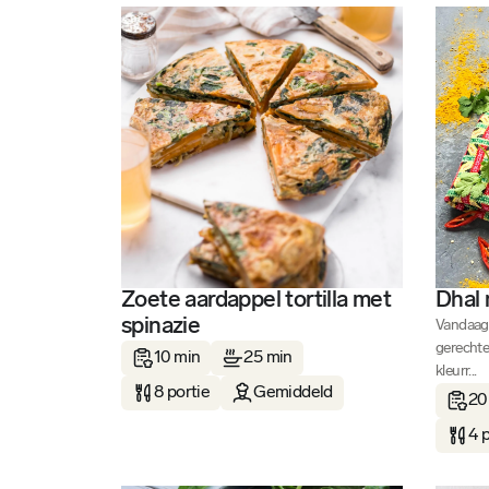
Zoete aardappel tortilla met
Dhal 
spinazie
Vandaag 
gerechte
10 min
25 min
kleurr...
8 portie
Gemiddeld
20
4 