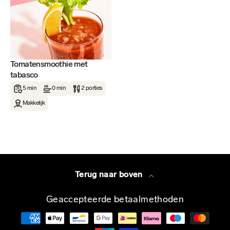
Tomatensmoothie met
tabasco
5 min
0 min
2 porties
Makkelijk
Terug naar boven
Geaccepteerde betaalmethoden