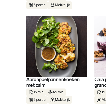
5 portie
Makkelijk
Aardappelpannenkoeken
Chia 
met zalm
grano
15 min
45 min
15
8 portie
Makkelijk
Ma