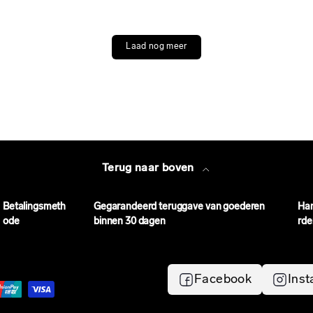
Laad nog meer
Terug naar boven
Betalingsmeth
Gegarandeerd teruggave van goederen
Ha
ode
binnen 30 dagen
rde
Facebook
Ins