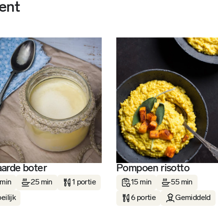
ent
arde boter
Pompoen risotto
 min
25 min
1 portie
15 min
55 min
eilijk
6 portie
Gemiddeld