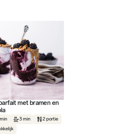
parfait met bramen en
la
 min
3 min
2 portie
kkelijk