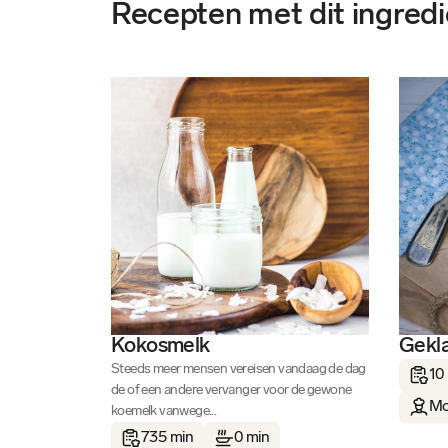
Recepten met dit ingredi
Kokosmelk
Gekla
Steeds meer mensen vereisen vandaag de dag
10
de of een andere vervanger voor de gewone
Mo
koemelk vanwege...
735 min
0 min