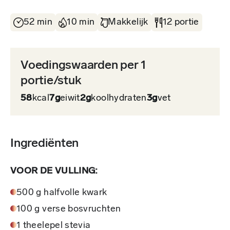
52 min
10 min
Makkelijk
12 portie
Voedingswaarden per 1
portie/stuk
58
kcal
7g
eiwit
2g
koolhydraten
3g
vet
Ingrediënten
VOOR DE VULLING:
500 g halfvolle kwark
100 g verse bosvruchten
1 theelepel stevia