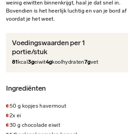
weinig eiwitten binnenkrijgt, haal je dat snel in.
Bovendien is het heerlijk luchtig en van je bord af
voordat je het weet.
Voedingswaarden per 1
portie/stuk
81
kcal
3g
eiwit
4g
koolhydraten
7g
vet
Ingrediënten
50 g kopjes havermout
2x ei
30 g chocolade eiwit