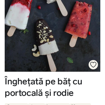
Înghețată pe băț cu
portocală și rodie