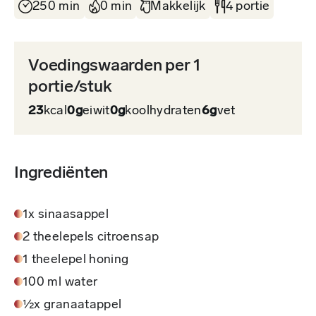
250 min
0 min
Makkelijk
4 portie
Voedingswaarden per 1
portie/stuk
23
kcal
0g
eiwit
0g
koolhydraten
6g
vet
Ingrediënten
1x sinaasappel
2 theelepels citroensap
1 theelepel honing
100 ml water
½x granaatappel