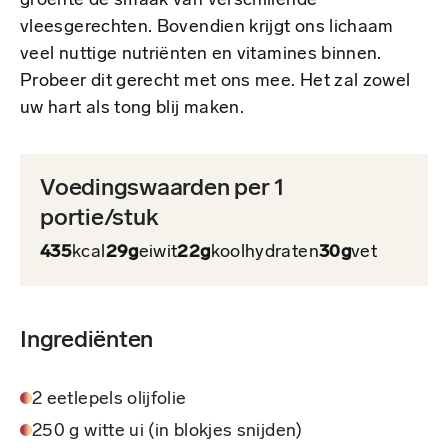
groente de smaak van verschillende
vleesgerechten. Bovendien krijgt ons lichaam
veel nuttige nutriënten en vitamines binnen.
Probeer dit gerecht met ons mee. Het zal zowel
uw hart als tong blij maken.
Voedingswaarden per 1
portie/stuk
435
kcal
29g
eiwit
22g
koolhydraten
30g
vet
Ingrediënten
2 eetlepels olijfolie
250 g witte ui (in blokjes snijden)