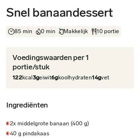
Snel banaandessert
85 min
0 min
Makkelijk
10 portie
Voedingswaarden per 1
portie/stuk
122
kcal
3g
eiwit
6g
koolhydraten
14g
vet
Ingrediënten
2x middelgrote banaan (400 g)
40 g pindakaas