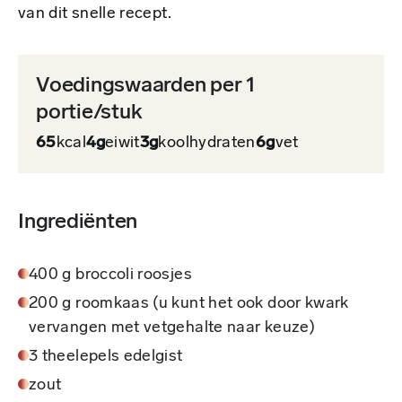
van dit snelle recept.
Voedingswaarden per 1
portie/stuk
65
kcal
4g
eiwit
3g
koolhydraten
6g
vet
Ingrediënten
400 g broccoli roosjes
200 g roomkaas (u kunt het ook door kwark
vervangen met vetgehalte naar keuze)
3 theelepels edelgist
zout