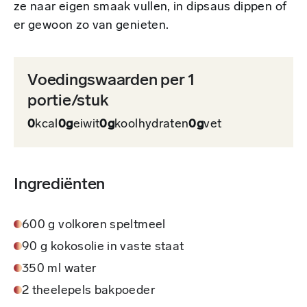
ze naar eigen smaak vullen, in dipsaus dippen of
er gewoon zo van genieten.
Voedingswaarden per 1
portie/stuk
0
kcal
0g
eiwit
0g
koolhydraten
0g
vet
Ingrediënten
600 g volkoren speltmeel
90 g kokosolie in vaste staat
350 ml water
2 theelepels bakpoeder