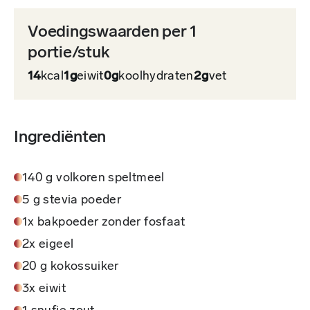
Voedingswaarden per 1
portie/stuk
14
kcal
1g
eiwit
0g
koolhydraten
2g
vet
Ingrediënten
140 g volkoren speltmeel
5 g stevia poeder
1x bakpoeder zonder fosfaat
2x eigeel
20 g kokossuiker
3x eiwit