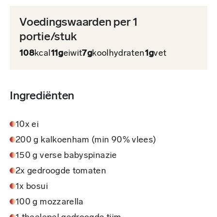
Voedingswaarden per 1
portie/stuk
108
kcal
11g
eiwit
7g
koolhydraten
1g
vet
Ingrediënten
10x ei
200 g kalkoenham (min 90% vlees)
150 g verse babyspinazie
2x gedroogde tomaten
1x bosui
100 g mozzarella