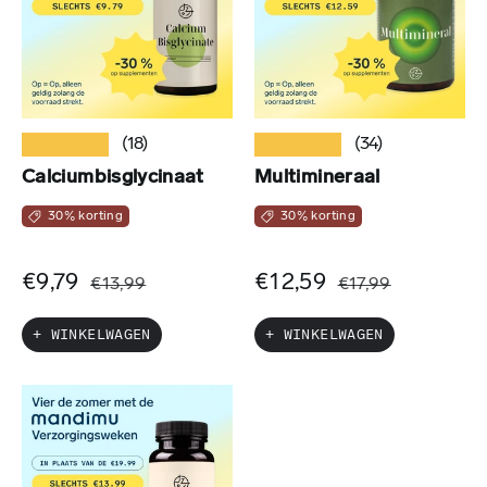
★★★★★
★★★★★
(18)
(34)
Calciumbisglycinaat
Multimineraal
30% korting
30% korting
€9,79
€12,59
€13,99
€17,99
+ WINKELWAGEN
+ WINKELWAGEN