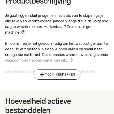
Productbeschrijving
Je gaat liggen, sluit je ogen en in plaats van te slapen ga je
alle taken en verantwoordelijkheden langs die je de volgende
dag te wachten staan. Herkenbaar? De mens is geen
machine. 😴
En soms heb je het gewoon nodig om het wat rustiger aan te
doen. Je wilt meteen in slaap kunnen vallen en snakt naar
een goede nachtrust. Dat is precies waarom we ons gezonde
slaapcomplex hebben samengesteld. 🌙
Een goede nachtrust is de bouwsteen voor het goed
TOON KENMERKEN
functioneren van het lichaam en al zijn functies.
💚 Als we er
niet genoeg van krijgen, kan het ook alles in de war sturen.
Onvoldoende rust en slaapproblemen kunnen ook in verband
worden gebracht met obesitas, diabetes, depressie, een
hartaanval of beroerte.
Hoeveelheid actieve
bestanddelen
🍀
Het slaapcomplex van Gezonde Eters onderscheidt zich