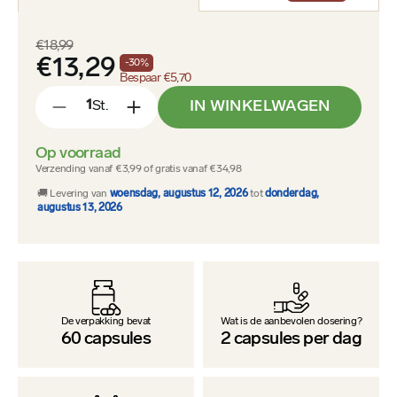
€18,99
€13,29
-
30
%
Bespaar
€5,70
IN WINKELWAGEN
St.
-
+
Op voorraad
Verzending vanaf €3,99 of gratis vanaf €34,98
🚚 Levering van
woensdag, augustus 12, 2026
tot
donderdag,
augustus 13, 2026
De verpakking bevat
Wat is de aanbevolen dosering?
60
capsules
2
capsules per dag