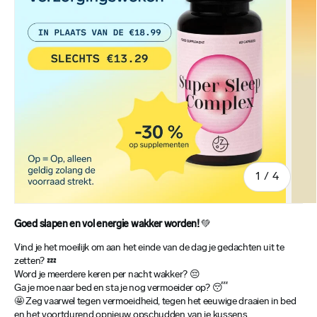
van
1
/
4
Goed slapen en vol energie wakker worden!
💚
Vind je het moeilijk om aan het einde van de dag je gedachten uit te
zetten? 💤
Word je meerdere keren per nacht wakker? 😔
Ga je moe naar bed en sta je nog vermoeider op? 😴
🤩 Zeg vaarwel tegen vermoeidheid, tegen het eeuwige draaien in bed
en het voortdurend opnieuw opschudden van je kussens.