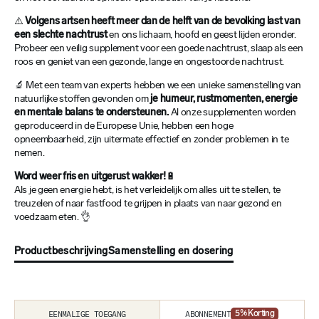
⚠️
Volgens artsen heeft meer dan de helft van de bevolking last van
een slechte nachtrust
en ons lichaam, hoofd en geest lijden eronder.
Probeer een veilig supplement voor een goede nachtrust, slaap als een
roos en geniet van een gezonde, lange en ongestoorde nachtrust.
🔬 Met een team van experts hebben we een unieke samenstelling van
natuurlijke stoffen gevonden om
je humeur, rustmomenten, energie
en mentale balans te ondersteunen.
Al onze supplementen worden
geproduceerd in de Europese Unie, hebben een hoge
opneembaarheid, zijn uitermate effectief en zonder problemen in te
nemen.
Word weer fris en uitgerust wakker!
🔋
Als je geen energie hebt, is het verleidelijk om alles uit te stellen, te
treuzelen of naar fastfood te grijpen in plaats van naar gezond en
voedzaam eten. 👌
Productbeschrijving
Samenstelling en dosering
ABONNEMENT
EENMALIGE TOEGANG
5
% Korting