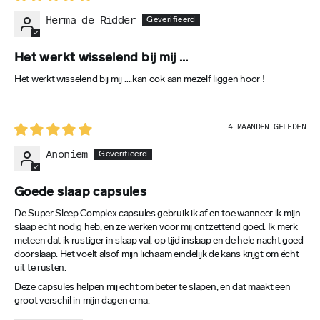
(Valeriana offi cinalis)
de meeste mensen de effecten van dit complex op de
Herma de Ridder
langere termijn na 5-8 weken dagelijks gebruik.
1 DOSIS (2 CAPSULES)
100 mg
Het werkt wisselend bij mij …
Probeer het Slaapcomplex van Gezonde Eters. Val sneller in
slaap en slaap langer en beter. 👌
Het werkt wisselend bij mij ….kan ook aan mezelf liggen hoor !
% RI*
10 redenen om het product te
***
kopen
4 MAANDEN GELEDEN
Anoniem
ACTIEVE BESTANDDELEN
Sta weer fris en vol energie op
Magnesium (magnesium threonaat)
Bevordert je nachtrust en zorgt voor herstel van lichaam
en geest
Goede slaap capsules
1 DOSIS (2 CAPSULES)
Val snel en diep in slaap en geniet eindelijk van een
De Super Sleep Complex capsules gebruik ik af en toe wanneer ik mijn
50 mg
welverdiende ontspanning
slaap echt nodig heb, en ze werken voor mij ontzettend goed. Ik merk
Veilig ontspannen en omgaan met alledaagse stress
meteen dat ik rustiger in slaap val, op tijd inslaap en de hele nacht goed
% RI*
Slaap beter na een jetlag of nachtdienst
doorslaap. Het voelt alsof mijn lichaam eindelijk de kans krijgt om écht
13,3 % RI
uit te rusten.
Een uniek complex van natuurlijke stoffen, samengesteld
door experts
Deze capsules helpen mij echt om beter te slapen, en dat maakt een
*RI –> Referentie-inname van een gemiddelde volwassene (8400 kJ /
Je bent minder traag en wordt productiever
groot verschil in mijn dagen erna.
2000 kcal).
Een betere nachtrust voor een betere levenskwaliteit