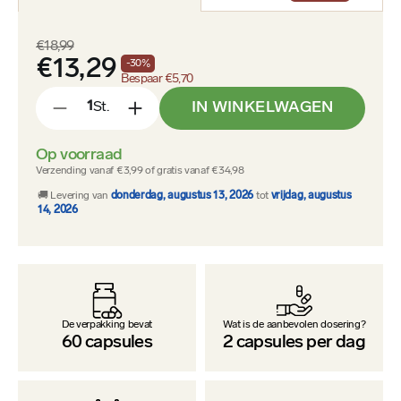
€18,99
€13,29
-
30
%
Bespaar
€5,70
IN WINKELWAGEN
St.
-
+
Op voorraad
Verzending vanaf €3,99 of gratis vanaf €34,98
🚚 Levering van
donderdag, augustus 13, 2026
tot
vrijdag, augustus
14, 2026
De verpakking bevat
Wat is de aanbevolen dosering?
60
capsules
2
capsules per dag