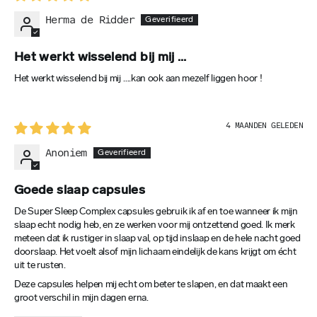
(Valeriana offi cinalis)
de meeste mensen de effecten van dit complex op de
Herma de Ridder
langere termijn na 5-8 weken dagelijks gebruik.
1 DOSIS (2 CAPSULES)
100 mg
Het werkt wisselend bij mij …
Probeer het Slaapcomplex van Gezonde Eters. Val sneller in
slaap en slaap langer en beter. 👌
Het werkt wisselend bij mij ….kan ook aan mezelf liggen hoor !
% RI*
10 redenen om het product te
***
kopen
4 MAANDEN GELEDEN
Anoniem
ACTIEVE BESTANDDELEN
Sta weer fris en vol energie op
Magnesium (magnesium threonaat)
Bevordert je nachtrust en zorgt voor herstel van lichaam
en geest
Goede slaap capsules
1 DOSIS (2 CAPSULES)
Val snel en diep in slaap en geniet eindelijk van een
De Super Sleep Complex capsules gebruik ik af en toe wanneer ik mijn
50 mg
welverdiende ontspanning
slaap echt nodig heb, en ze werken voor mij ontzettend goed. Ik merk
Veilig ontspannen en omgaan met alledaagse stress
meteen dat ik rustiger in slaap val, op tijd inslaap en de hele nacht goed
% RI*
Slaap beter na een jetlag of nachtdienst
doorslaap. Het voelt alsof mijn lichaam eindelijk de kans krijgt om écht
13,3 % RI
uit te rusten.
Een uniek complex van natuurlijke stoffen, samengesteld
door experts
Deze capsules helpen mij echt om beter te slapen, en dat maakt een
*RI –> Referentie-inname van een gemiddelde volwassene (8400 kJ /
Je bent minder traag en wordt productiever
groot verschil in mijn dagen erna.
2000 kcal).
Een betere nachtrust voor een betere levenskwaliteit