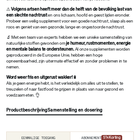
⚠️
Volgens artsen heeft meer dan de helft van de bevolking last van
een slechte nachtrust
en ons lichaam, hoofd en geest lijden eronder.
Probeer een veilig supplement voor een goede nachtrust, slaap als een
roos en geniet van een gezonde, lange en ongestoorde nachtrust.
🔬 Met een team van experts hebben we een unieke samenstelling van
natuurlijke stoffen gevonden om
je humeur, rustmomenten, energie
en mentale balans te ondersteunen.
Al onze supplementen worden
geproduceerd in de Europese Unie, hebben een hoge
opneembaarheid, zijn uitermate effectief en zonder problemen in te
nemen.
Word weer fris en uitgerust wakker!
🔋
Als je geen energie hebt, is het verleidelijk om alles uit te stellen, te
treuzelen of naar fastfood te grijpen in plaats van naar gezond en
voedzaam eten. 👌
Productbeschrijving
Samenstelling en dosering
ABONNEMENT
EENMALIGE TOEGANG
5
% Korting