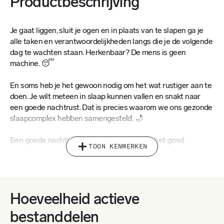
Productbeschrijving
Je gaat liggen, sluit je ogen en in plaats van te slapen ga je
alle taken en verantwoordelijkheden langs die je de volgende
dag te wachten staan. Herkenbaar? De mens is geen
machine. 😴
En soms heb je het gewoon nodig om het wat rustiger aan te
doen. Je wilt meteen in slaap kunnen vallen en snakt naar
een goede nachtrust. Dat is precies waarom we ons gezonde
slaapcomplex hebben samengesteld. 🌙
Een goede nachtrust is de bouwsteen voor het goed
TOON KENMERKEN
functioneren van het lichaam en al zijn functies.
💚 Als we er
niet genoeg van krijgen, kan het ook alles in de war sturen.
Onvoldoende rust en slaapproblemen kunnen ook in verband
worden gebracht met obesitas, diabetes, depressie, een
hartaanval of beroerte.
Hoeveelheid actieve
bestanddelen
🍀
Het slaapcomplex van Gezonde Eters onderscheidt zich