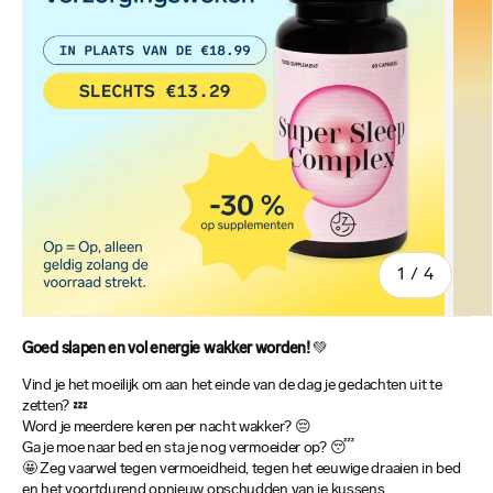
van
1
/
4
Goed slapen en vol energie wakker worden!
💚
Vind je het moeilijk om aan het einde van de dag je gedachten uit te
zetten? 💤
Word je meerdere keren per nacht wakker? 😔
Ga je moe naar bed en sta je nog vermoeider op? 😴
🤩 Zeg vaarwel tegen vermoeidheid, tegen het eeuwige draaien in bed
en het voortdurend opnieuw opschudden van je kussens.