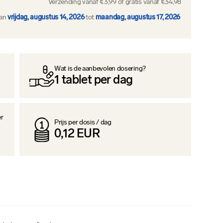
Verzending vanaf €3,99 of gratis vanaf €34,98
van
vrijdag, augustus 14, 2026
tot
maandag, augustus 17, 2026
Wat is de aanbevolen dosering?
1
tablet per dag
er
Prijs per dosis / dag
0,12
EUR