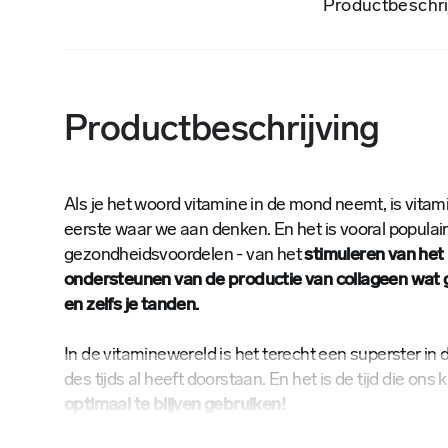
Productbeschri
Productbeschrijving
Als je het woord vitamine in de mond neemt, is vitam
eerste waar we aan denken. En het is vooral populair 
gezondheidsvoordelen - van het
stimuleren van he
ondersteunen van de productie van collageen wat go
en zelfs je tanden.
In de vitaminewereld is het terecht een superster in de
des tijds al heeft doorstaan. En het is de tijd die on
optimaal te blijven gebruiken!