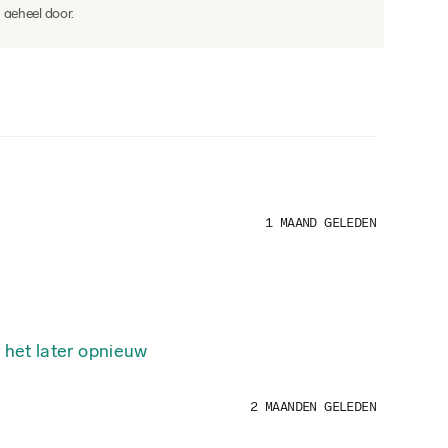
n geheel door.
e vloeistof, bij voorkeur water.
rpakking vermeld.
1 MAAND GELEDEN
 het later opnieuw
2 MAANDEN GELEDEN