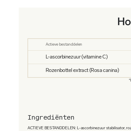
In tegenstelling tot traditionele vitamines en supple
voedingsstoffen aanvullen, is onze
formule met gelei
een langdurig effect. Daarom blinkt het supplement
Ho
bruikbaarheid voor het menselijk lichaam, en zorgt 
vitamine-afgifte in het lichaam. Overschotten worde
daarom is regelmatige, bij voorkeur continue inname 
Actieve bestanddelen
Geef je lichaam de vitaliteit die het nodig heeft me
L-ascorbinezuur (vitamine C)
voedingsstoffen die zijn afgestemd op de behoeften 
Rozenbottel extract (Rosa canina)
*
Ingrediënten
ACTIEVE BESTANDDELEN: L-ascorbinezuur stabilisator, roze