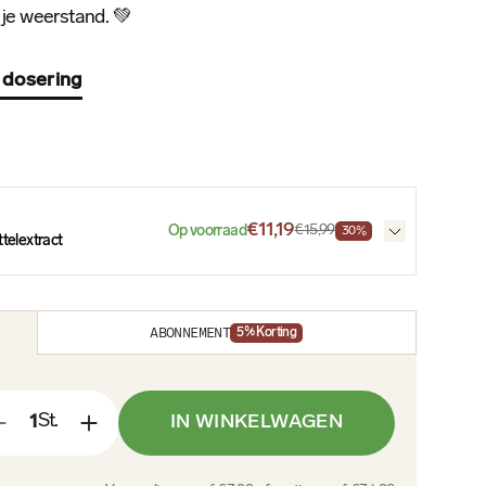
 je weerstand. 💚
 dosering
€11,19
€15,99
Op voorraad
30%
ttelextract
ABONNEMENT
5
% Korting
St.
IN WINKELWAGEN
+