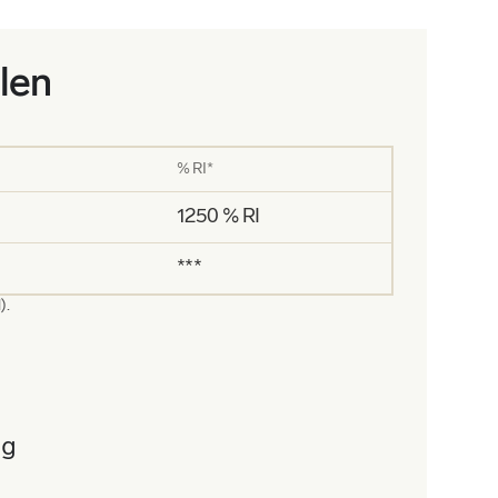
len
% RI*
1250 % RI
***
).
ng