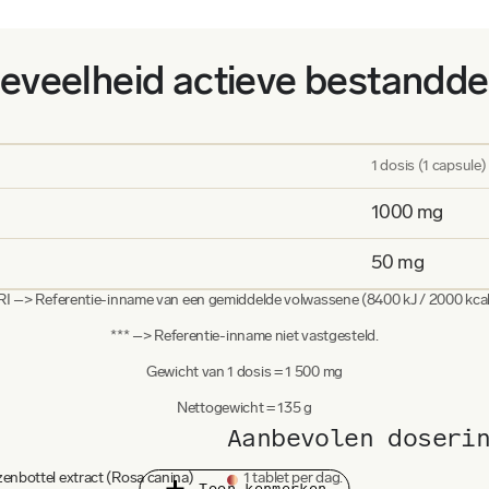
menten die snel en kortstondig
delijke afgifte
ontworpen voor
 uit in opneembaarheid en
eveelheid actieve bestandde
het voor een constante
n via de urine uitgescheiden en
essentieel.
1 dosis (1 capsule)
t een constante aanvoer van
1000 mg
van je lichaam.
50 mg
RI –> Referentie-inname van een gemiddelde volwassene (8400 kJ / 2000 kcal
*** –> Referentie-inname niet vastgesteld.
Gewicht van 1 dosis = 1 500 mg
Nettogewicht = 135 g
Aanbevolen doseri
nbottel extract (Rosa canina)
1 tablet per dag.
Toon kenmerken