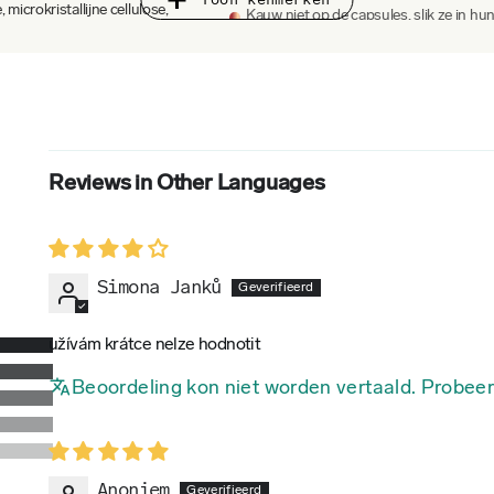
rokristallijne cellulose,
Kauw niet op de capsules, slik ze in hu
araat
Neem de capsules altijd in met voldoend
Houdbaarheid
De houdbaarheidsdatum staat op de ve
 vrouwen moeten voor gebruik een
Reviews in Other Languages
Simona Janků
hermen tegen direct zonlicht.
užívám krátce nelze hodnotit
Beoordeling kon niet worden vertaald. Probeer
Anoniem