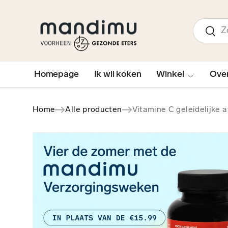
↵
↵
↵
↵
Open Accessibility Widget
Skip to content
Skip to menu
Skip to footer
GA NAAR INHOUD
Zoeken
Zoek
Homepage
Ik wil koken
Winkel
Ove
Home
Alle producten
Vitamine C geleidelijke 